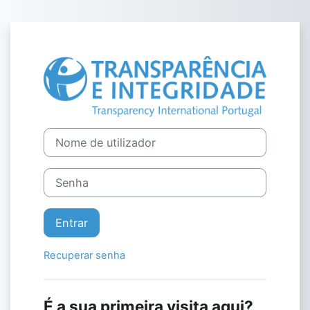
Ir para o conteúdo principal
Entrar em TI Po
Saltar para criar nova conta
Nome de utilizador
Senha
Entrar
Recuperar senha
É a sua primeira visita aqui?