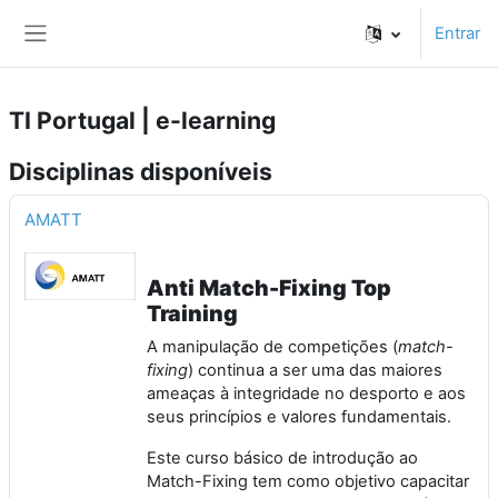
Ir para o conteúdo principal
Entrar
Painel lateral
TI Portugal | e-learning
Disciplinas disponíveis
AMATT
Anti Match-Fixing Top
Training
A manipulação de competições (
match-
fixing
) continua a ser uma das maiores
ameaças à integridade no desporto e aos
seus princípios e valores fundamentais.
Este curso básico de introdução ao
Match-Fixing tem como objetivo capacitar